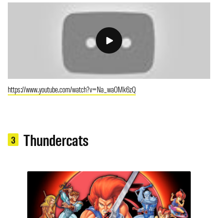
https://www.youtube.com/watch?v=Na_waOMk6zQ
Thundercats
3