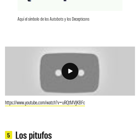
Aquí el símbolo de los Autobots y los Decepticons
https://www.youtube.com/watch?v=uRQtMVJKBFc
Los pitufos
5