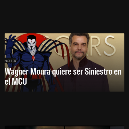
HACE 1 DÍA
Wagner Moura quiere ser Siniestro en
el MCU