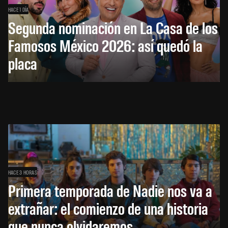
HACE 1 DÍA
Segunda nominación en La Casa de los
Famosos México 2026: así quedó la
placa
HACE 3 HORAS
Primera temporada de Nadie nos va a
extrañar: el comienzo de una historia
que nunca olvidaremos