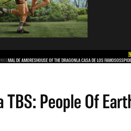
N
INGS
MAL DE AMORES
HOUSE OF THE DRAGON
LA CASA DE LOS FAMOSOS
SPID
a TBS: People Of Eart