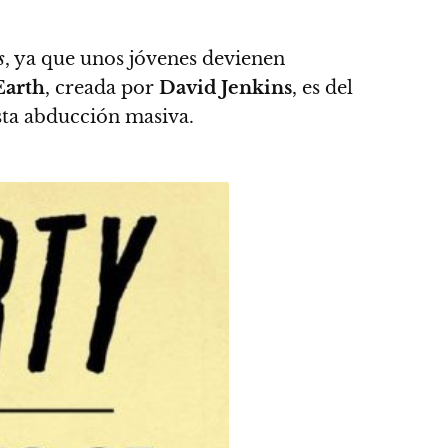
s
, ya que unos jóvenes devienen
Earth
, creada por
David Jenkins
, es del
esta abducción masiva.