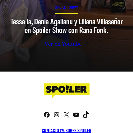
SPOILER SHOW
Tessa Ia, Denia Agalianu y Liliana Villaseñor
en Spoiler Show con Rana Fonk.
Ver en Youtube
Facebook
Instagram
X
YouTube
TikTok
CONTACTO
TYC
SOBRE SPOILER