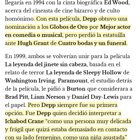
llegaría en 1994 con la cinta biográfica
Ed Wood
,
acerca del cineasta de cine bizarro y de culto
homónimo
. Con esta película,
Depp
obtuvo una
nominación a los
Globos de Oro
por
Mejor actor
en comedia o musical
, pero perdió la estatuilla
ante
Hugh Grant
de
Cuatro bodas y un funeral
.
En 1999, ambos se volverían unir para la película
La leyenda del jinete sin cabeza
, basada en el
relato de terror
La leyenda de Sleepy Hollow
de
Washington Irving
.
Paramount
, el estudio detrás
de la película, le pidió a
Burton
que considerara a
Brad Pitt, Liam Neeson
y
Daniel Day-Lewis
para
el papel.
Pero
Depp
siempre fue su primera
opción. Fue
Depp
quien decidió interpretar a
Ichabod Crane
“como una persona muy delicada
y frágil que quizá estaba demasiado en contacto
con su lado femenino, como una niña asustada”