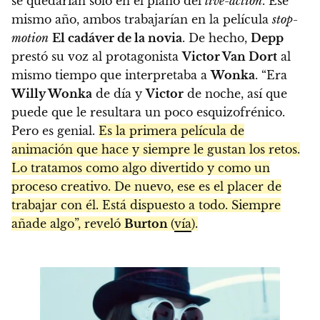
se quedarían solo en el plano del
live-action
. Ese
mismo año, ambos trabajarían en la película
stop-
motion
El cadáver de la novia
. De hecho,
Depp
prestó su voz al protagonista
Victor Van Dort
al
mismo tiempo que interpretaba a
Wonka
. “Era
Willy Wonka
de día y
Victor
de noche, así que
puede que le resultara un poco esquizofrénico.
Pero es genial.
Es la primera película de
animación que hace y siempre le gustan los retos.
Lo tratamos como algo divertido y como un
proceso creativo. De nuevo, ese es el placer de
trabajar con él. Está dispuesto a todo. Siempre
añade algo”, reveló
Burton
(
vía
).