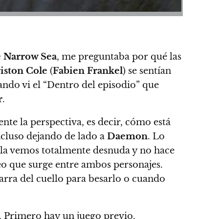
e Narrow Sea
, me preguntaba por qué las
iston Cole
(
Fabien Frankel
) se sentían
ndo vi el “Dentro del episodio” que
r
.
nte la perspectiva, es decir, cómo está
incluso dejando de lado a
Daemon
. Lo
la vemos totalmente desnuda y no hace
seo que surge entre ambos personajes.
arra del cuello para besarlo o cuando
z. Primero hay un juego previo.