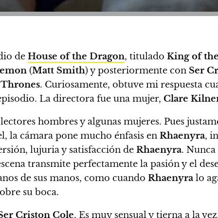
dio de
House of the Dragon
, titulado
King of th
emon
(
Matt Smith
) y posteriormente con
Ser Cr
 Thrones
.
Curiosamente, obtuve mi respuesta cua
pisodio. La directora fue una mujer,
Clare Kilne
 lectores hombres y algunas mujeres. Pues justame
del, la cámara pone mucho énfasis en
Rhaenyra
, 
rsión, lujuria y satisfacción de
Rhaenyra
.
Nunca 
 escena transmite perfectamente la pasión y el de
planos de sus manos, como cuando
Rhaenyra
lo ag
obre su boca.
Ser Criston Cole
. Es muy sensual y tierna a la ve