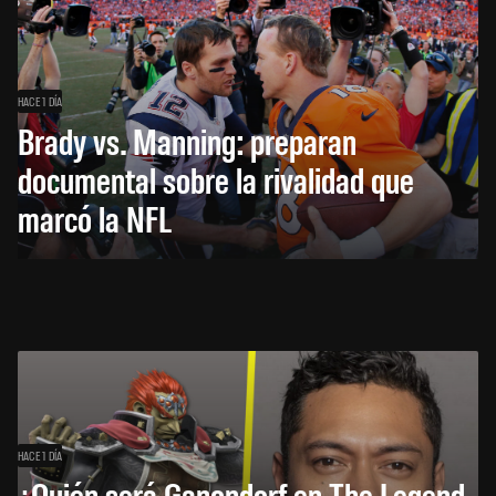
HACE 1 DÍA
Brady vs. Manning: preparan
documental sobre la rivalidad que
marcó la NFL
HACE 1 DÍA
¿Quién será Ganondorf en The Legend