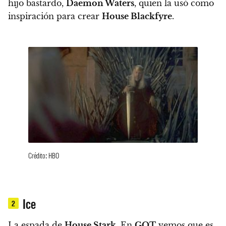
hijo bastardo,
Daemon Waters
, quien la usó como
inspiración para crear
House Blackfyre
.
Crédito: HBO
Ice
2
La espada de
House Stark
. En
GOT
vemos que es