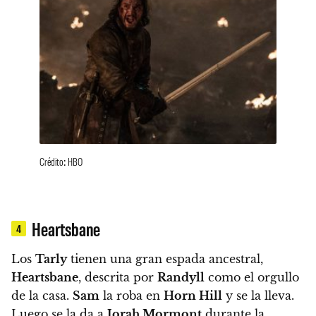
Crédito: HBO
Heartsbane
4
Los
Tarly
tienen una gran espada ancestral,
Heartsbane
, descrita por
Randyll
como el orgullo
de la casa.
Sam
la roba en
Horn Hill
y se la lleva.
Luego se la da a
Jorah Mormont
durante la