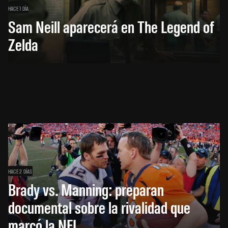
HACE 1 DÍA
Sam Neill aparecerá en The Legend of
Zelda
HACE 2 DÍAS
Brady vs. Manning: preparan
documental sobre la rivalidad que
marcó la NFL