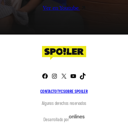
Ver en Youtube
Facebook
Instagram
X
YouTube
TikTok
CONTACTO
TYC
SOBRE SPOILER
Algunos derechos reservados
Desarrollado por