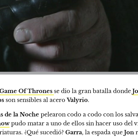
Game Of Thrones
se dio la gran batalla donde
J
os
son sensibles al acero
Valyrio
.
s de la Noche
pelearon codo a codo con los salv
now
pudo matar a uno de ellos sin hacer uso del 
riaturas.
¿Qué sucedió?
Garra
, la espada que
Jon
r