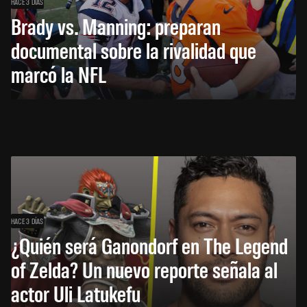
HACE 3 DÍAS
Brady vs. Manning: preparan
documental sobre la rivalidad que
marcó la NFL
HACE 3 DÍAS
¿Quién será Ganondorf en The Legend
of Zelda? Un nuevo reporte señala al
actor Uli Latukefu