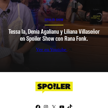
SPOILER SHOW
Tessa Ia, Denia Agalianu y Liliana Villaseñor
en Spoiler Show con Rana Fonk.
Ver en Youtube
Facebook
Instagram
X
YouTube
TikTok