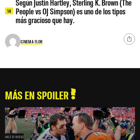
Según Justin Hartley, Sterling K. Brown (The
People vs OJ Simpson) es uno de los tipos
14
más gracioso que hay.
CINEMA FLOR
MÁS EN SPOILER
HACE 10 HORAS