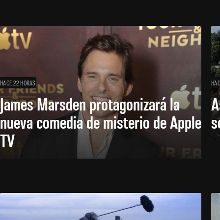
HACE 22 HORAS
HAC
James Marsden protagonizará la
A
nueva comedia de misterio de Apple
s
TV