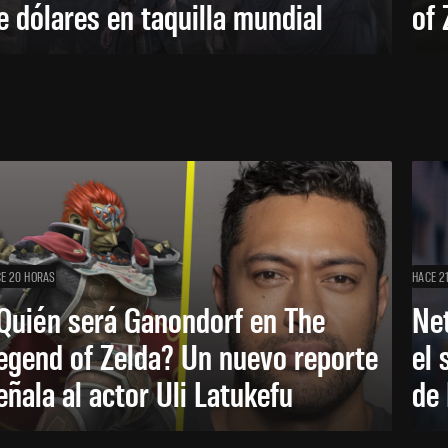
e dólares en taquilla mundial
of 
E 20 HORAS
HACE 2
Quién será Ganondorf en The
Net
egend of Zelda? Un nuevo reporte
el 
eñala al actor Uli Latukefu
de 