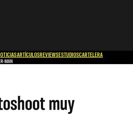
OTICIAS
ARTÍCULOS
REVIEWS
ESTUDIOS
CARTELERA
ER-MAN
otoshoot muy