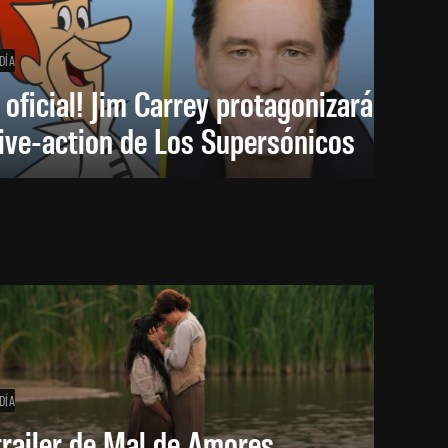
DÍA
 oficial! Jim Carrey protagonizará
live-action de Los Supersónicos
DÍA
trailer de Mal de Amores