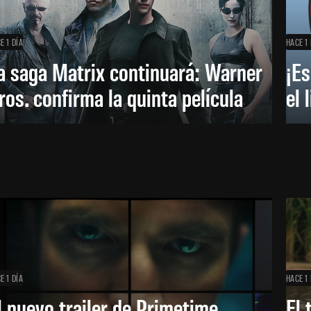
E 1 DÍA
HACE 1 
a saga Matrix continuará: Warner
¡Es
ros. confirma la quinta película
el 
E 1 DÍA
HACE 1 
l nuevo trailer de Primetime
El 