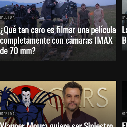
HACE 1 DÍA
HAC
¿Qué tan caro es filmar una película
L
completamente con cámaras IMAX
B
de 70 mm?
HACE 1 DÍA
HAC
Wagner Moura quiere ser Siniestro
E