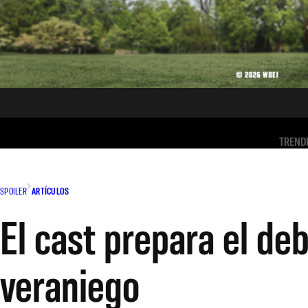
TREND
SPOILER
ARTÍCULOS
El cast prepara el de
veraniego