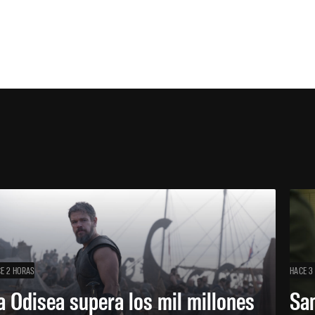
E 2 HORAS
HACE 3
a Odisea supera los mil millones
Sa