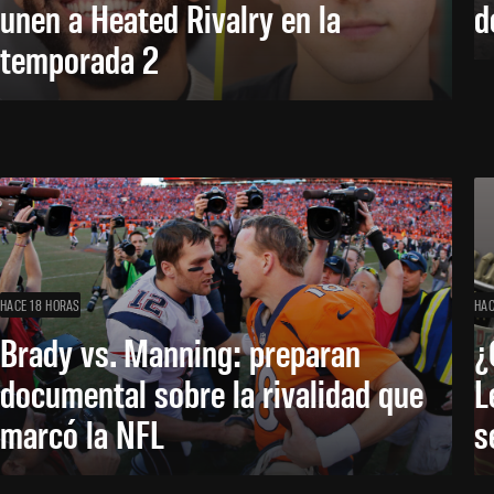
unen a Heated Rivalry en la
d
temporada 2
HACE 18 HORAS
HAC
Brady vs. Manning: preparan
¿
documental sobre la rivalidad que
L
marcó la NFL
s