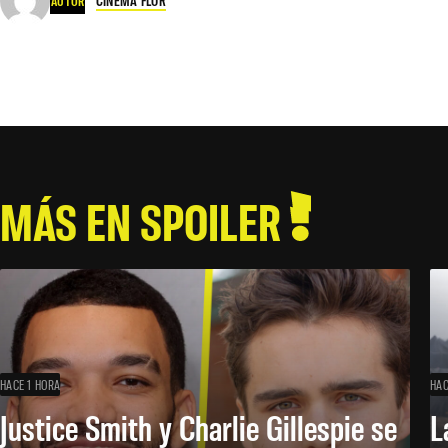
CINEMA FLOR
AUTOR
MÁS EN SPOILER
HACE 1 HORA
HAC
Justice Smith y Charlie Gillespie se
L