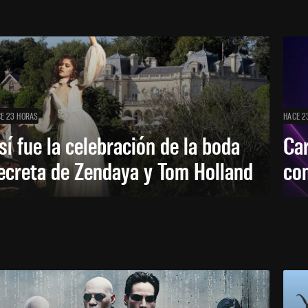
E 23 HORAS
HACE 2
sí fue la celebración de la boda
Car
ecreta de Zendaya y Tom Holland
con