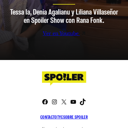
Tessa Ia, Denia Agalianu y Liliana Villaseñor
en Spoiler Show con Rana Fonk.
Ver en Youtube
Facebook
Instagram
X
YouTube
TikTok
CONTACTO
TYC
SOBRE SPOILER