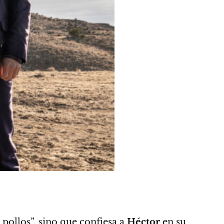
 pollos”, sino que confiesa a
Héctor
en su