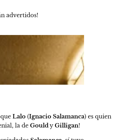
tán advertidos!
 que
Lalo
(
Ignacio Salamanca
) es quien
enial, la de
Gould
y
Gilligan
!