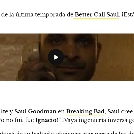
de la última temporada de
Better Call Saul
. ¡Es
ite
y
Saul Goodman
en
Breaking Bad
,
Saul
cree
¡Yo no fui, fue
Ignacio
!” ¡Vaya ingeniería inversa g