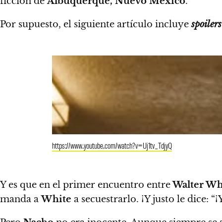
ficción de
Albuquerque, Nuevo México
.
Por supuesto, el siguiente artículo incluye
spoilers
https://www.youtube.com/watch?v=Uj1tv_TdjyQ
Y es que en el primer encuentro entre
Walter Wh
manda a
White
a secuestrarlo.
¡Y justo le dice: “