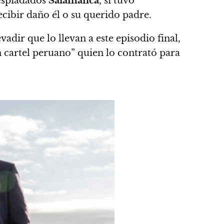
despiadados
Salamanca
, sí tuvo
cibir daño él o su querido padre.
adir que lo llevan a este episodio final,
 cartel peruano” quien lo contrató para