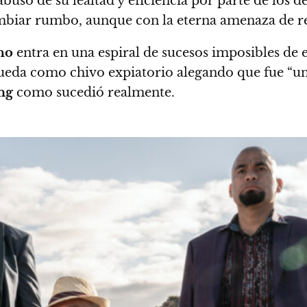
busó de su lealtad y eficiencia por parte de los 
ambiar rumbo, aunque con la eterna amenaza de re
ho
entra en una espiral de sucesos imposibles de ev
queda como chivo expiatorio alegando que fue “un
ng
como sucedió realmente.