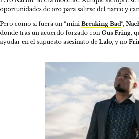
Pero
Nacho
no era inocente. Aunque siempre se a
oportunidades de oro para salirse del narco y c
Pero como si fuera un “mini
Breaking Bad
“,
Nac
donde tras un acuerdo forzado con
Gus
Fring
, 
ayudar en el supuesto asesinato de
Lalo
, y no
Fri