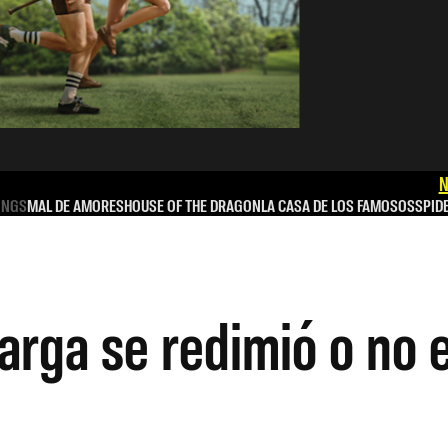
N
INGS
MAL DE AMORES
HOUSE OF THE DRAGON
LA CASA DE LOS FAMOSOS
SPID
rga se redimió o no e