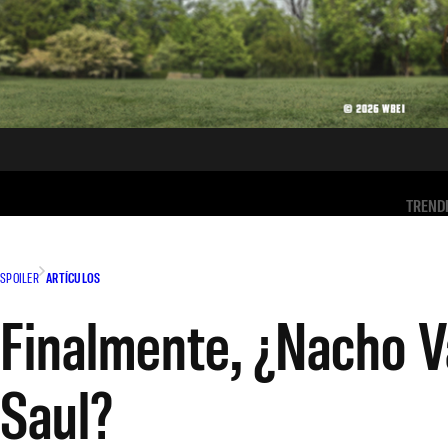
TREND
SPOILER
ARTÍCULOS
Finalmente, ¿Nacho Va
Saul?