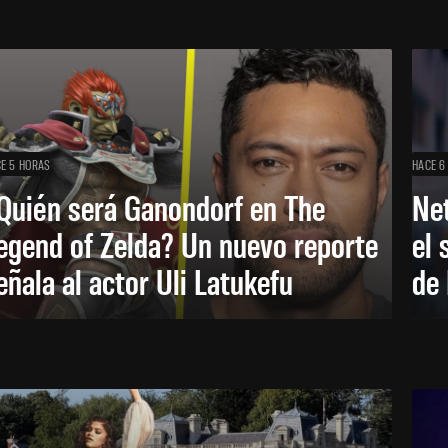
E 5 HORAS
HACE 6
Quién será Ganondorf en The
Net
egend of Zelda? Un nuevo reporte
el 
eñala al actor Uli Latukefu
de 