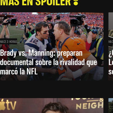
MÁS EN SPOILER
HACE 3 HORAS
HAC
Brady vs. Manning: preparan
¿
documental sobre la rivalidad que
L
marcó la NFL
s