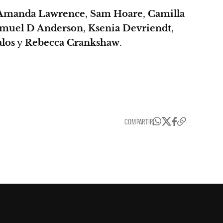
Amanda Lawrence
,
Sam Hoare
,
Camilla
muel D Anderson
,
Ksenia Devriendt
,
alos
y
Rebecca Crankshaw
.
COMPARTIR