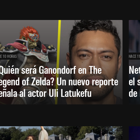
E 10 HORAS
HACE 1
Quién será Ganondorf en The
Net
egend of Zelda? Un nuevo reporte
el 
eñala al actor Uli Latukefu
de 