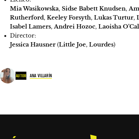
Mia Wasikowska
,
Sidse Babett Knudsen
,
Am
Rutherford
,
Keeley Forsyth
,
Lukas Turtur
,
Isabel Lamers
,
Andrei Hozoc
,
Laoisha O’Ca
Director:
Jessica Hausner
(
Little Joe
,
Lourdes
)
ANA VILLARÍN
AUTOR