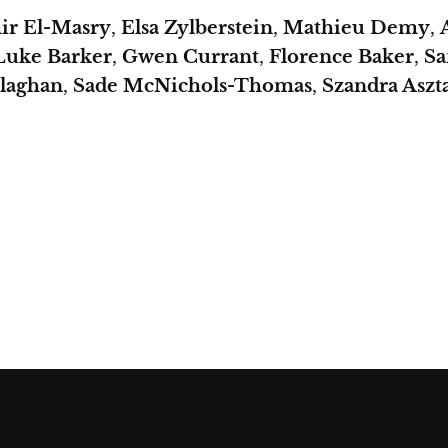
ir El-Masry
,
Elsa Zylberstein
,
Mathieu Demy
,
Luke Barker
,
Gwen Currant
,
Florence Baker
,
Sa
llaghan
,
Sade McNichols-Thomas
,
Szandra Aszt