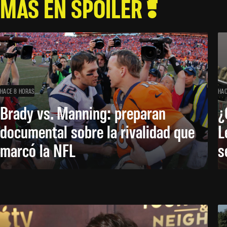
MÁS EN SPOILER
HACE 8 HORAS
HAC
Brady vs. Manning: preparan
¿
documental sobre la rivalidad que
L
marcó la NFL
s