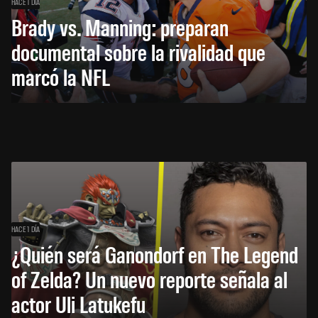
HACE 1 DÍA
Brady vs. Manning: preparan
documental sobre la rivalidad que
marcó la NFL
HACE 1 DÍA
¿Quién será Ganondorf en The Legend
of Zelda? Un nuevo reporte señala al
actor Uli Latukefu