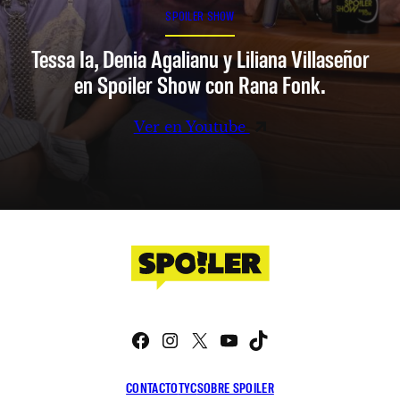
SPOILER SHOW
Tessa Ia, Denia Agalianu y Liliana Villaseñor
en Spoiler Show con Rana Fonk.
Ver en Youtube
Facebook
Instagram
X
YouTube
TikTok
CONTACTO
TYC
SOBRE SPOILER