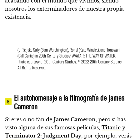
acabando con el mundo que vivimos, siendo
nosotros los exterminadores de nuestra propia
existencia.
(L-R): Jake Sully (Sam Worthington), Ronal (Kate Winslet), and Tonowari
(Cliff Curtis) in 20th Century Studios’ AVATAR: THE WAY OF WATER.
Photo courtesy of 20th Century Studios. © 2022 20th Century Studios.
All Rights Reserved.
El autohomenaje a la filmografía de James
5
Cameron
Si eres o no fan de
James Cameron
, pero si has
visto alguna de sus famosas películas,
Titanic
y
Terminator 2: Judgment Day
, por ejemplo, verás