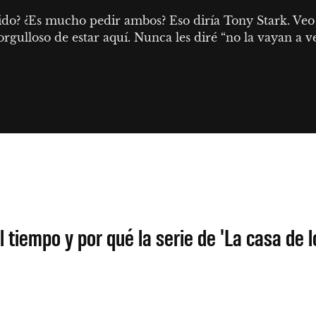
do? ¿Es mucho pedir ambos? Eso diría Tony Stark. Veo c
rgulloso de estar aquí. Nunca les diré “no la vayan a ve
l tiempo y por qué la serie de 'La casa de l