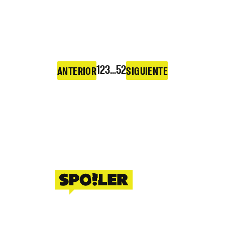
1
2
3
…
52
ANTERIOR
SIGUIENTE