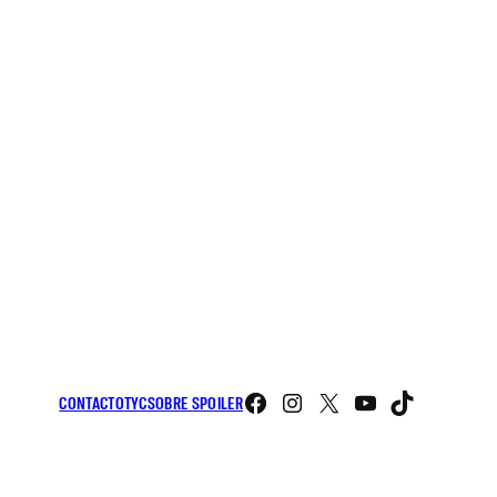
Facebook
Instagram
X
YouTube
TikTo
CONTACTO
TYC
SOBRE SPOILER