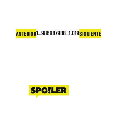
1
…
986
987
988
…
1.019
ANTERIOR
SIGUIENTE