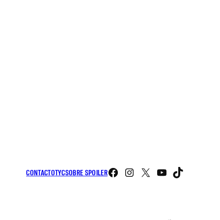
Facebook
Instagram
X
YouTube
TikTo
CONTACTO
TYC
SOBRE SPOILER