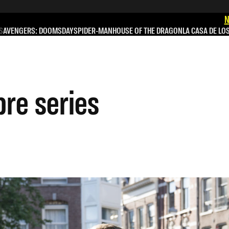
N
S
AVENGERS: DOOMSDAY
SPIDER-MAN
HOUSE OF THE DRAGON
LA CASA DE LO
bre series