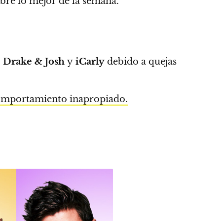
bre lo mejor de la semana.
o
Drake & Josh
y
iCarly
debido a quejas
omportamiento inapropiado.