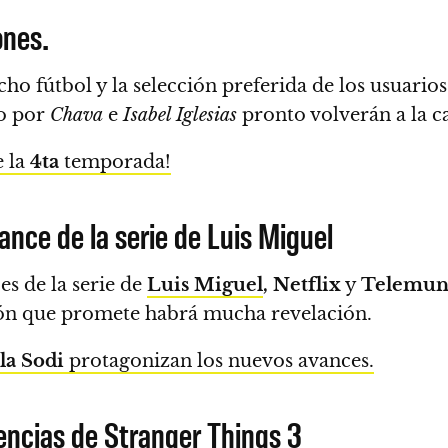
ones.
ho fútbol y la selección preferida de los usuario
o por
Chava
e
Isabel Iglesias
pronto volverán a la c
e la
4ta
temporada!
vance de la serie de Luis Miguel
s de la serie de
Luis Miguel
, Netflix
y
Telemu
ión que promete habrá mucha revelación.
la Sodi
protagonizan los nuevos avances.
rencias de Stranger Things 3