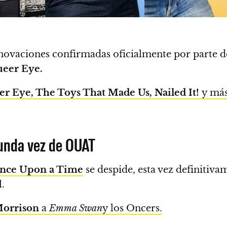
ovaciones confirmadas oficialmente por parte de 
eer Eye.
r Eye, The Toys That Made Us, Nailed It!
y más 
gunda vez de OUAT
nce Upon a Time
se despide, esta vez definitivam
l.
Morrison
a
Emma Swan
y los Oncers.