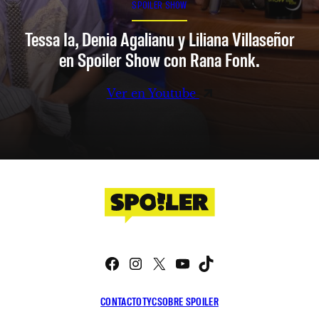
SPOILER SHOW
Tessa Ia, Denia Agalianu y Liliana Villaseñor
en Spoiler Show con Rana Fonk.
Ver en Youtube
Facebook
Instagram
X
YouTube
TikTok
CONTACTO
TYC
SOBRE SPOILER