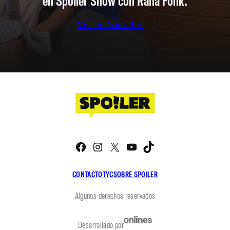
Ver en Youtube
Facebook
Instagram
X
YouTube
TikTok
CONTACTO
TYC
SOBRE SPOILER
Algunos derechos reservados
Desarrollado por