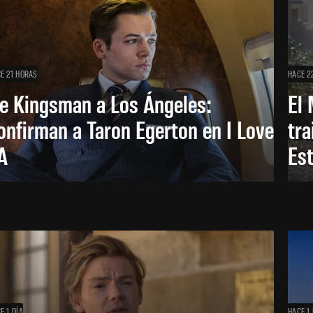
E 21 HORAS
HACE 2
e Kingsman a Los Ángeles:
El 
onfirman a Taron Egerton en I Love
tra
A
Es
E 1 DÍA
HACE 1 