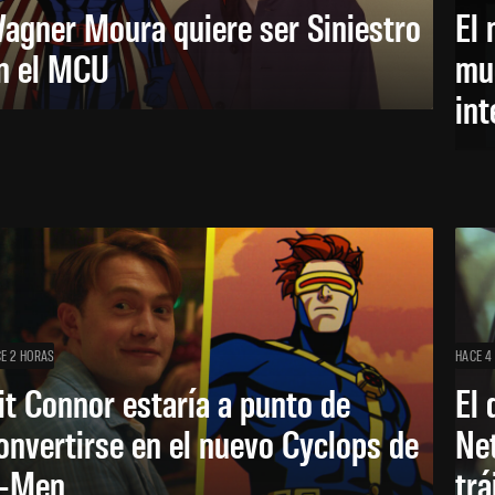
agner Moura quiere ser Siniestro
El 
n el MCU
mue
in
E 2 HORAS
HACE 4
it Connor estaría a punto de
El 
onvertirse en el nuevo Cyclops de
Net
-Men
trá