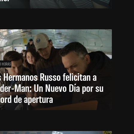
0 HORAS
 Hermanos Russo felicitan a
ider-Man: Un Nuevo Día por su
ord de apertura