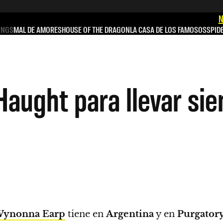
N
INGS
MAL DE AMORES
HOUSE OF THE DRAGON
LA CASA DE LOS FAMOSOS
SPID
Haught para llevar si
ynonna Earp
tiene en
Argentina
y en
Purgator