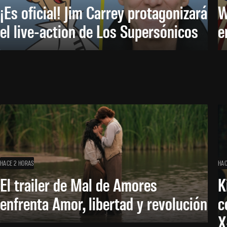
¡Es oficial! Jim Carrey protagonizará
W
el live-action de Los Supersónicos
e
HACE 2 HORAS
HAC
El trailer de Mal de Amores
K
enfrenta Amor, libertad y revolución
c
X