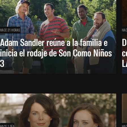
HACE 21 HORAS
HAC
Adam Sandler reúne a la familia e
D
inicia el rodaje de Son Como Niños
c
3
L
HACE 1 DÍA
HAC