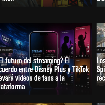
E 19 HORAS
HACE 2
El futuro del streaming? El
Los
cuerdo entre Disney Plus y TikTok
Sp
levará videos de fans a la
réc
lataforma