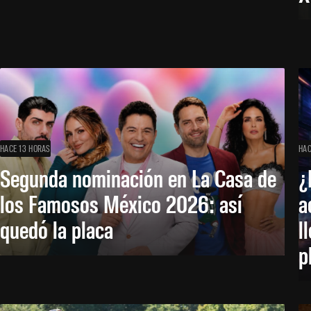
HACE 13 HORAS
HAC
Segunda nominación en La Casa de
¿
los Famosos México 2026: así
a
quedó la placa
l
p