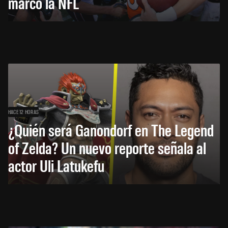
marcó la NFL
HACE 12 HORAS
¿Quién será Ganondorf en The Legend
of Zelda? Un nuevo reporte señala al
actor Uli Latukefu