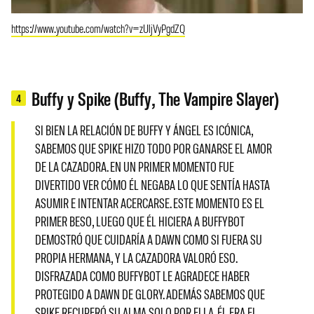
https://www.youtube.com/watch?v=zUljVyPgdZQ
Buffy y Spike (Buffy, The Vampire Slayer)
4
SI BIEN LA RELACIÓN DE BUFFY Y ÁNGEL ES ICÓNICA,
SABEMOS QUE SPIKE HIZO TODO POR GANARSE EL AMOR
DE LA CAZADORA. EN UN PRIMER MOMENTO FUE
DIVERTIDO VER CÓMO ÉL NEGABA LO QUE SENTÍA HASTA
ASUMIR E INTENTAR ACERCARSE. ESTE MOMENTO ES EL
PRIMER BESO, LUEGO QUE ÉL HICIERA A BUFFYBOT
DEMOSTRÓ QUE CUIDARÍA A DAWN COMO SI FUERA SU
PROPIA HERMANA, Y LA CAZADORA VALORÓ ESO.
DISFRAZADA COMO BUFFYBOT LE AGRADECE HABER
PROTEGIDO A DAWN DE GLORY. ADEMÁS SABEMOS QUE
SPIKE RECUPERÓ SU ALMA SOLO POR ELLA. ÉL ERA EL