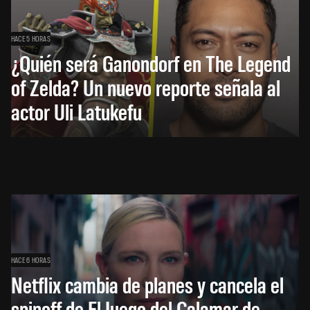
HACE 5 HORAS
¿Quién será Ganondorf en The Legend
of Zelda? Un nuevo reporte señala al
actor Uli Latukefu
HACE 6 HORAS
Netflix cambia de planes y cancela el
spinoff de El Juego del Calamar de