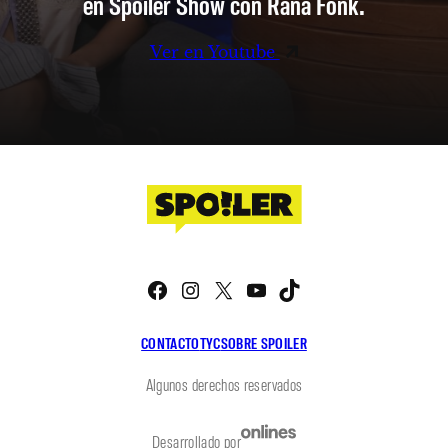
en Spoiler Show con Rana Fonk.
Ver en Youtube
Facebook
Instagram
X
YouTube
TikTok
CONTACTO
TYC
SOBRE SPOILER
Algunos derechos reservados
Desarrollado por