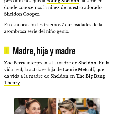
pero aún nos queda
Young Sheldon
, la serie en
donde conocemos la niñez de nuestro adorado
Sheldon Cooper
.
En esta ocasión les traemos
7
curiosidades de la
asombrosa serie del niño genio.
Madre, hija y madre
1
Zoe Perry
interpreta a la madre de
Sheldon
.
En la
vida real, la actriz es hija de
Laurie Metcalf
, que
da vida a la madre de
Sheldon
en
The Big Bang
Theory
.