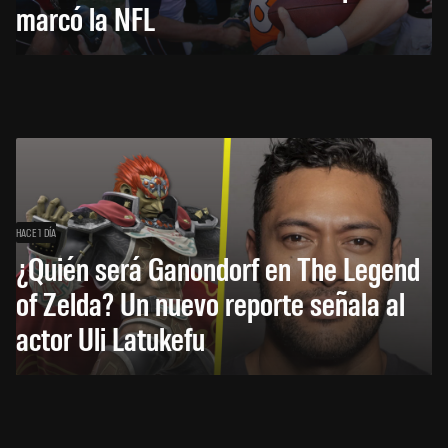
marcó la NFL
HACE 1 DÍA
¿Quién será Ganondorf en The Legend
of Zelda? Un nuevo reporte señala al
actor Uli Latukefu