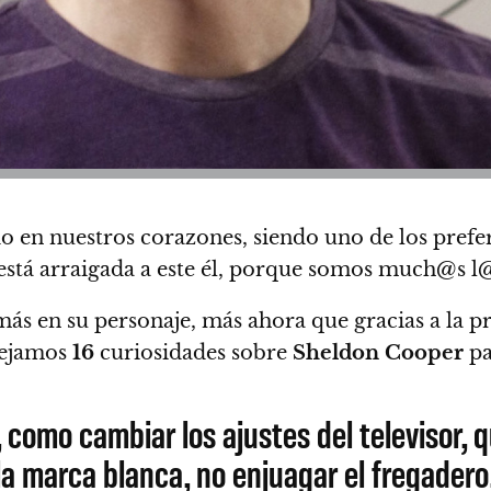
do en nuestros corazones, siendo uno de los prefe
e está arraigada a este él, porque somos much@s 
s en su personaje, más ahora que gracias a la p
dejamos
16
curiosidades sobre
Sheldon
Cooper
pa
omo cambiar los ajustes del televisor, qu
la marca blanca, no enjuagar el fregadero