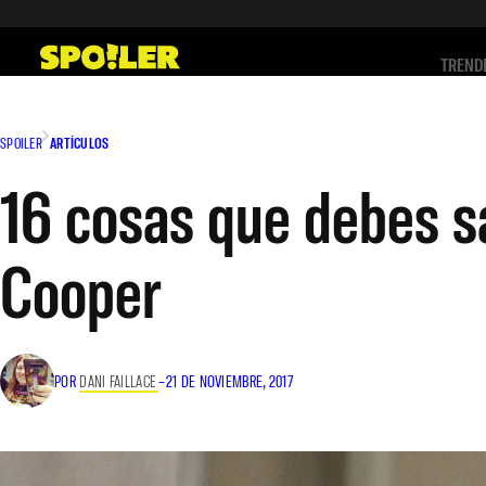
Saltar
al
TREND
contenido
SPOILER
ARTÍCULOS
16 cosas que debes s
Cooper
POR
DANI FAILLACE
–
21 DE NOVIEMBRE, 2017