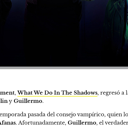
ement
,
What We Do In The Shadows
,
regresó a l
lin
y
Guillermo
.
temporada pasada del consejo vampírico
, quien l
Afanas
. Afortunadamente,
Guillermo
, el verdade