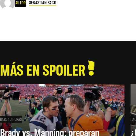
SEBASTIAN SACO
AUTOR
MÁS EN SPOILER
HACE 10 HORAS
HAC
Brady vs. Manning: preparan
¿