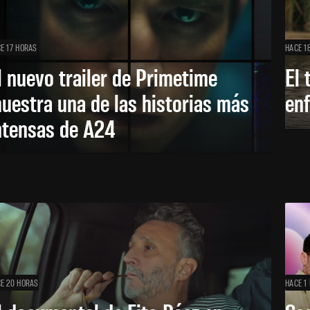
E 17 HORAS
HACE 1
l nuevo trailer de Primetime
El 
uestra una de las historias más
enf
ntensas de A24
E 20 HORAS
HACE 1 