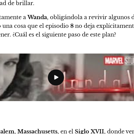
d de brillar.
rtamente a
Wanda
, obligándola a revivir algunos 
o
una cosa que el episodio
8
no deja explícitament
r. ¿Cuál es el siguiente paso de este plan?
Salem
,
Massachusetts
, en el
Siglo XVII
, donde v