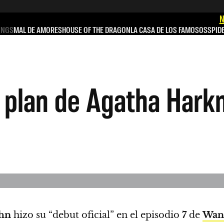
N
INGS
MAL DE AMORES
HOUSE OF THE DRAGON
LA CASA DE LOS FAMOSOS
SPID
o plan de Agatha Hark
hn
hizo su “debut oficial” en el episodio
7
de
Wan