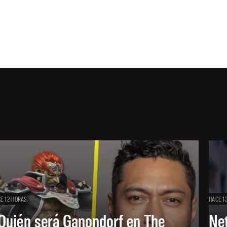
E 12 HORAS
HACE 1
Quién será Ganondorf en The
Net