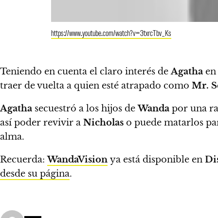
https://www.youtube.com/watch?v=3txrcTbv_Ks
Teniendo en cuenta el claro interés de
Agatha
en 
traer de vuelta a quien esté atrapado como
Mr. S
Agatha
secuestró a los hijos de
Wanda
por una ra
así poder revivir a
Nicholas
o puede matarlos par
alma.
Recuerda:
WandaVision
ya está disponible en
Di
desde su página
.