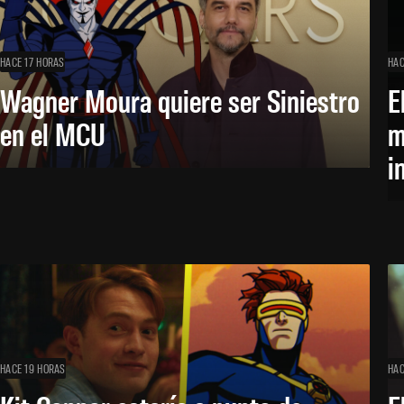
HACE 17 HORAS
HAC
Wagner Moura quiere ser Siniestro
E
en el MCU
m
i
HACE 19 HORAS
HAC