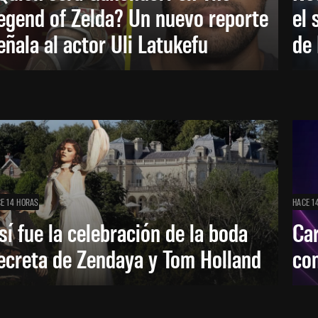
egend of Zelda? Un nuevo reporte
el 
eñala al actor Uli Latukefu
de 
E 14 HORAS
HACE 1
sí fue la celebración de la boda
Car
ecreta de Zendaya y Tom Holland
con