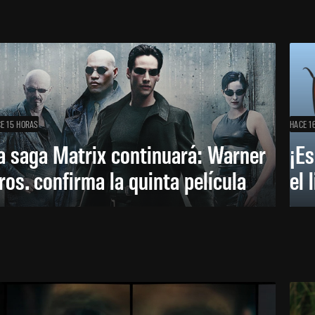
E 15 HORAS
HACE 1
a saga Matrix continuará: Warner
¡Es
ros. confirma la quinta película
el 