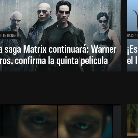
E 15 HORAS
HACE 1
a saga Matrix continuará: Warner
¡Es
ros. confirma la quinta película
el 