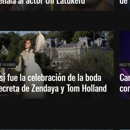
E 14 HORAS
HACE 1
sí fue la celebración de la boda
Car
ecreta de Zendaya y Tom Holland
con