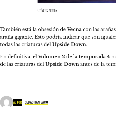
Crédito: Netflix
También está la obsesión de
Vecna
​​con las arañ
araña gigante. Esto podría indicar que son igua
todas las criaturas del
Upside Down
.
En definitiva, el
Volumen 2
de la
temporada 4
no
de las criaturas del
Upside Down
antes de la tem
SEBASTIAN SACO
AUTOR