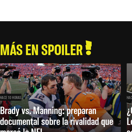
MÁS EN SPOILER
HACE 10 HORAS
HAC
Brady vs. Manning: preparan
¿
documental sobre la rivalidad que
L
marcó la NFL
s