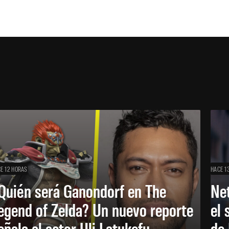
E 12 HORAS
HACE 1
Quién será Ganondorf en The
Net
egend of Zelda? Un nuevo reporte
el 
eñala al actor Uli Latukefu
de 