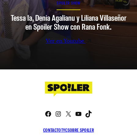
SPOILER SHOW
Tessa Ia, Denia Agalianu y Liliana Villaseñor
en Spoiler Show con Rana Fonk.
Ver en Youtube
Facebook
Instagram
X
YouTube
TikTok
CONTACTO
TYC
SOBRE SPOILER