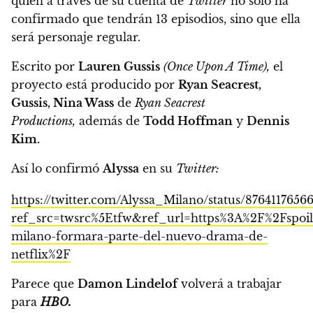
quien a través de su cuenta de
Twitter
no solo ha
confirmado que tendrán 13 episodios, sino que ella
será personaje regular.
Escrito por
Lauren Gussis
(Once Upon A Time),
el
proyecto está producido por
Ryan Seacrest,
Gussis, Nina Wass
de
Ryan Seacrest
Productions,
además de
Todd Hoffman
y
Dennis
Kim.
Así lo confirmó
Alyssa
en su
Twitter:
https://twitter.com/Alyssa_Milano/status/8764117656
ref_src=twsrc%5Etfw&ref_url=https%3A%2F%2Fspoil
milano-formara-parte-del-nuevo-drama-de-
netflix%2F
Parece que
Damon Lindelof
volverá a trabajar
para
HBO.