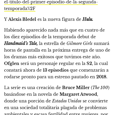
el-titulo-del-primer-episodio-de-la-segunda-
temporada%2F
Y
Alexis Bledel
es la nueva figura de
Hulu.
Habiendo aparecido nada más que en cuatro de
los diez episodios de la temporada debut de
Handmaid’s Tale,
la estrella de
Gilmore Girls
sumará
horas de pantalla en la próxima entrega de uno de
los dramas más exitosos que tuvimos este año.
Ofglen
será un personaje regular en la
S2
, la cual
constará ahora de
13 episodios
que comenzarán a
rodarse pronto para un estreno pautado en
2018
.
La serie es una creación de
Bruce Miller
(
The 100
)
basándose en la novela de
Margaret Atwood
,
donde una porción de
Estados Unidos
se convierte
en una sociedad totalitaria plagada de problemas
ambientales y escasa fertilidad entre mujeres, por