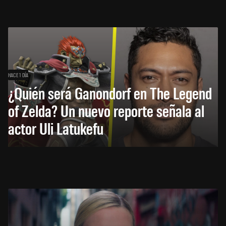
HACE 1 DÍA
¿Quién será Ganondorf en The Legend
of Zelda? Un nuevo reporte señala al
actor Uli Latukefu