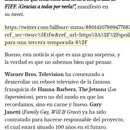
FIFF. ¡Gracias a todos por verla!”,
manifestó en
su
tweet.
https://twitter.com/billburr/status/8801410786947768
ref_src=twsrc%5Etfw&ref_url=https%3A%2F%2Fspoi
para-una-tercera-temporada-8%2F
Bueno, esta noticia sí que es una gran sorpresa, y
la verdad es que no sabemos bien qué pensar.
Warner Bros. Television
ha comenzado a
desarrollar un reboot televisivo de la famosa
franquicia de
Hanna-Barbera
,
The Jetsons
(
Los
Supersónicos
), pero no del modo en que los
recordamos, sino en carne y hueso.
Gary
Janetti
(
Family Guy, Will & Grace
) ya ha sido
contratado para hacerse responsable del proyecto,
el cual estará situado 100 años en el futuro
.