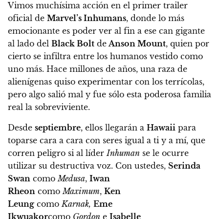
Vimos muchísima acción en el primer trailer
oficial de
Marvel’s Inhumans
,
donde lo más
emocionante es poder ver al fin a ese can gigante
al lado del
Black Bolt
de
Anson Mount
, quien por
cierto se infiltra entre los humanos vestido como
uno más. Hace millones de años, una raza de
alienígenas quiso experimentar con los terrícolas,
pero algo salió mal y fue sólo esta poderosa familia
real la sobreviviente.
Desde
septiembre
, ellos llegarán a
Hawaii
para
toparse cara a cara con seres igual a ti y a mí, que
corren peligro si al líder
Inhuman
se le ocurre
utilizar su destructiva voz. Con ustedes,
Serinda
Swan
como
Medusa
,
Iwan
Rheon
como
Maximum
,
Ken
Leung
como
Karnak,
Eme
Ikwuakor
como
Gordon
e
Isabelle