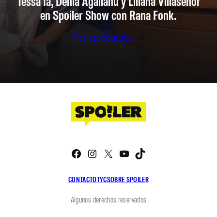
Tessa Ia, Denia Agalianu y Liliana Villaseñor
en Spoiler Show con Rana Fonk.
Ver en Youtube
Facebook
Instagram
X
YouTube
TikTok
CONTACTO
TYC
SOBRE SPOILER
Algunos derechos reservados