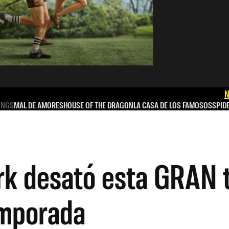
N
INGS
MAL DE AMORES
HOUSE OF THE DRAGON
LA CASA DE LOS FAMOSOS
SPID
rk desató esta GRAN t
emporada