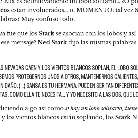
a
? Ella es definitivamente un lobo solitario… ¿O p
cos
están involucrados… o, MOMENTO: tal vez
palabras? Muy confuso todo.
va fue que los
Stark
se asocian con los lobos y así
a ese mensaje?
Ned Stark
dijo las mismas palabras 
AS NEVADAS CAEN Y LOS VIENTOS BLANCOS SOPLAN, EL LOBO SOL
DEBEMOS PROTEGERNOS UNOS A OTROS, MANTENERNOS CALIENTES,
AN DAÑO. (…) SANSA ES TU HERMANA. PUEDEN SER TAN DIFERENTE
AS, COMO ELLA TE NECESITA… Y YO NECESITO A LAS DOS. QUE L
diciendo algo así como
si hay un lobo solitario, tie
y los vientos blancos están soplando, los
Stark
NE