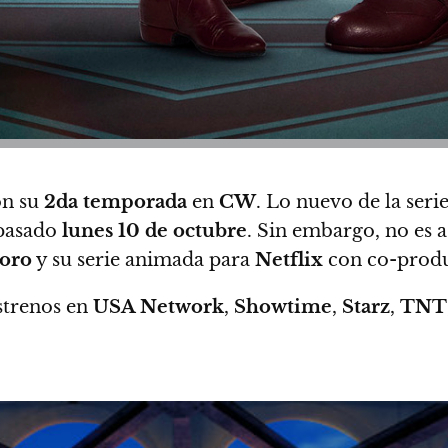
on su
2da temporada
en
CW
. Lo nuevo de la seri
 pasado
lunes 10 de octubre
. Sin embargo, no es 
Toro
y su serie animada para
Netflix
con co-prod
estrenos en
USA Network
,
Showtime
,
Starz
,
TNT