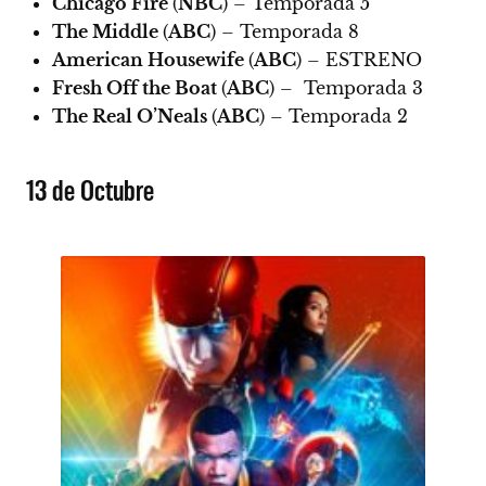
Chicago Fire
(
NBC
) – Temporada 5
The Middle
(
ABC
) – Temporada 8
American Housewife
(
ABC
) –
ESTRENO
Fresh Off the Boat
(
ABC
) – Temporada 3
The Real O’Neals
(
ABC
) – Temporada 2
13 de Octubre