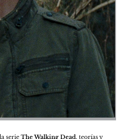
da serie
The Walking Dead
, teorías y