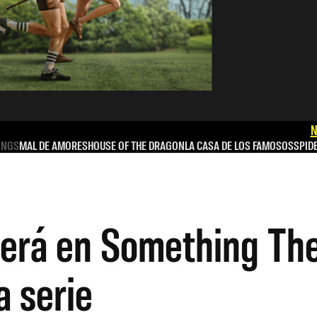
N
INGS
MAL DE AMORES
HOUSE OF THE DRAGON
LA CASA DE LOS FAMOSOS
SPID
erá en Something The
a serie