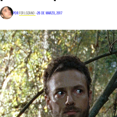
POR
FER LOZANO
–
26 DE MARZO, 2017