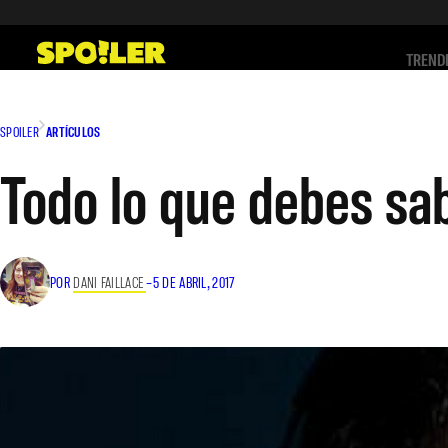
Saltar
al
TREND
contenido
SPOILER
ARTÍCULOS
Todo lo que debes sa
POR
DANI FAILLACE
–
5 DE ABRIL, 2017