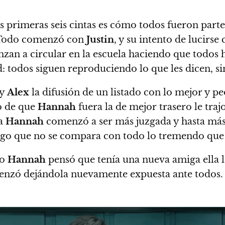
s primeras seis cintas es cómo todos fueron part
odo comenzó con
Justin
, y su intento de lucirs
an a circular en la escuela haciendo que todos h
d: todos siguen reproduciendo lo que les dicen, 
y
Alex
la difusión de un listado con lo mejor y pe
o de que
Hannah
fuera la de mejor trasero le tra
ta
Hannah
comenzó a ser más juzgada y hasta más
 algo que no se compara con todo lo tremendo que
do
Hannah
pensó que tenía una nueva amiga ella l
enzó dejándola nuevamente expuesta ante todos.