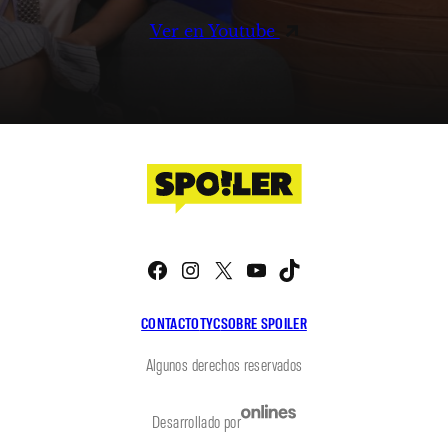
Ver en Youtube
Facebook
Instagram
X
YouTube
TikTok
CONTACTO
TYC
SOBRE SPOILER
Algunos derechos reservados
Desarrollado por