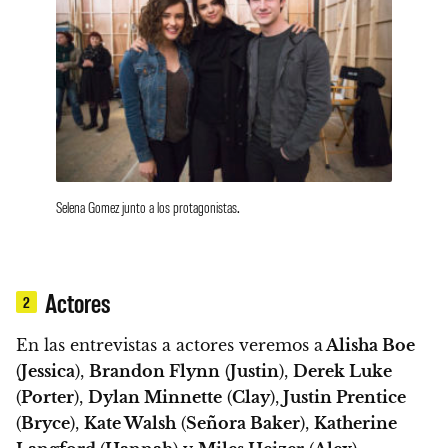
Selena Gomez junto a los protagonistas.
Actores
2
En las entrevistas a actores veremos a
Alisha Boe
(
Jessica
),
Brandon Flynn
(
Justin
),
Derek Luke
(
Porter
),
Dylan Minnette
(
Clay
),
Justin Prentice
(
Bryce
),
Kate Walsh
(
Señora Baker
),
Katherine