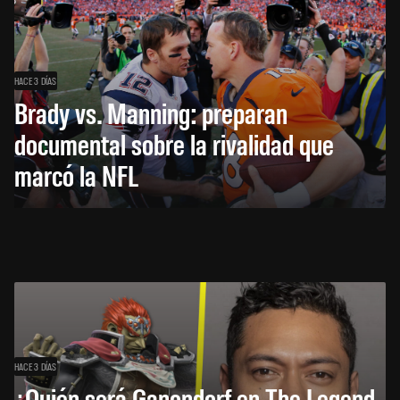
HACE 3 DÍAS
Brady vs. Manning: preparan
documental sobre la rivalidad que
marcó la NFL
HACE 3 DÍAS
¿Quién será Ganondorf en The Legend