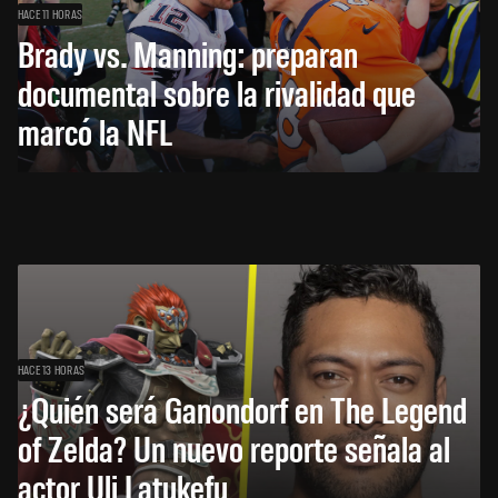
HACE 11 HORAS
Brady vs. Manning: preparan
documental sobre la rivalidad que
marcó la NFL
HACE 13 HORAS
¿Quién será Ganondorf en The Legend
of Zelda? Un nuevo reporte señala al
actor Uli Latukefu