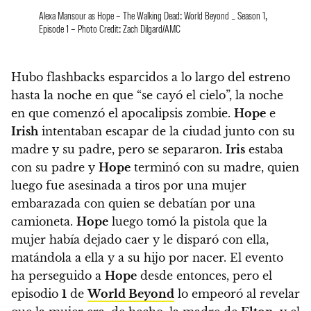
Alexa Mansour as Hope – The Walking Dead: World Beyond _ Season 1,
Episode 1 – Photo Credit: Zach Dilgard/AMC
Hubo flashbacks esparcidos a lo largo del estreno
hasta la noche en que “se cayó el cielo”, la noche
en que comenzó el apocalipsis zombie.
Hope
e
Irish
intentaban escapar de la ciudad junto con su
madre y su padre, pero se separaron.
Iris
estaba
con su padre y
Hope
terminó con su madre, quien
luego fue asesinada a tiros por una mujer
embarazada con quien se debatían por una
camioneta.
Hope
luego tomó la pistola que la
mujer había dejado caer y le disparó con ella,
matándola a ella y a su hijo por nacer. El evento
ha perseguido a
Hope
desde entonces, pero
el
episodio
1
de
World Beyond
lo empeoró al revelar