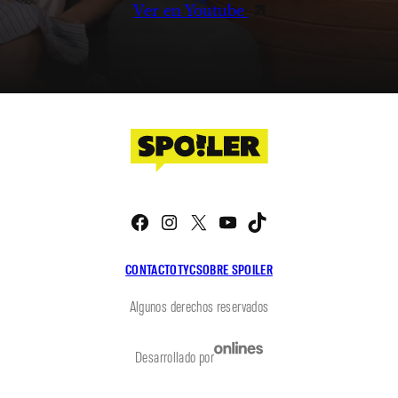
Ver en Youtube
Facebook
Instagram
X
YouTube
TikTok
CONTACTO
TYC
SOBRE SPOILER
Algunos derechos reservados
Desarrollado por