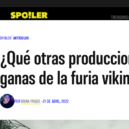
Saltar
al
TRENDING
contenido
SPOILER
ARTÍCULOS
¿Qué otras produccio
ganas de la furia vi
POR
BRIAN PRADO
–
21 DE ABRIL, 2022