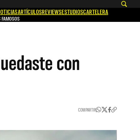
OTICIAS
ARTÍCULOS
REVIEWS
ESTUDIOS
CARTELERA
S FAMOSOS
quedaste con
?
COMPARTIR