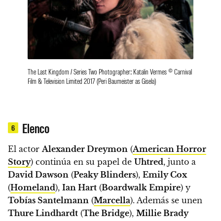
The Last Kingdom / Series Two Photographer: Katalin Vermes © Carnival
Film & Television Limited 2017 (Peri Baumeister as Gisela)
Elenco
6
El actor
Alexander Dreymon
(
American Horror
Story
) continúa en su papel de
Uhtred
, junto a
David Dawson
(
Peaky Blinders
),
Emily Cox
(
Homeland
),
Ian Hart
(
Boardwalk Empire
) y
Tobías Santelmann
(
Marcella
). Además se unen
Thure Lindhardt
(
The Bridge
),
Millie Brady