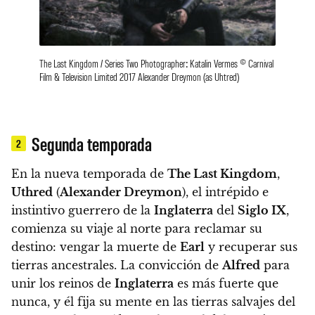
The Last Kingdom / Series Two Photographer: Katalin Vermes © Carnival
Film & Television Limited 2017 Alexander Dreymon (as Uhtred)
Segunda temporada
2
En la nueva temporada de
The Last Kingdom
,
Uthred
(
Alexander Dreymon
), el intrépido e
instintivo guerrero de la
Inglaterra
del
Siglo IX
,
comienza su viaje al norte para reclamar su
destino: vengar la muerte de
Earl
y recuperar sus
tierras ancestrales. La convicción de
Alfred
para
unir los reinos de
Inglaterra
es más fuerte que
nunca, y él fija su mente en las tierras salvajes del