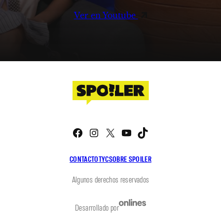
Ver en Youtube
Facebook
Instagram
X
YouTube
TikTok
CONTACTO
TYC
SOBRE SPOILER
Algunos derechos reservados
Desarrollado por