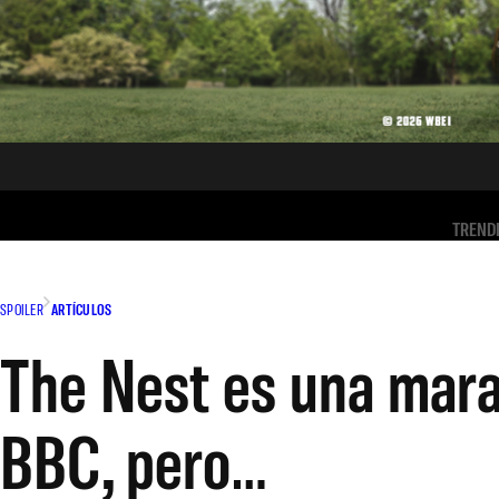
TREND
SPOILER
ARTÍCULOS
The Nest es una marav
BBC, pero…