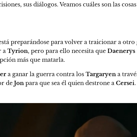
decisiones, sus diálogos. Veamos cuáles son las co
 está preparándose para volver a traicionar a otr
r a
Tyrion
, pero para ello
necesita que
Daenerys
opción más que matarla.
er
a ganar la guerra contra los
Targaryen
a travé
vor de
Jon
para que sea él quien destrone a
Cersei