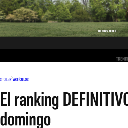
TREND
SPOILER
ARTÍCULOS
El ranking DEFINITIVO
domingo