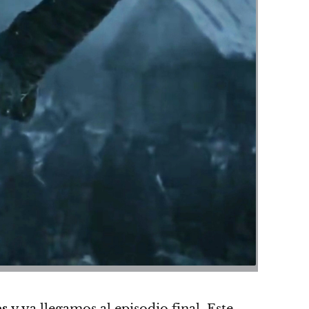
s
y ya llegamos al episodio final. Este