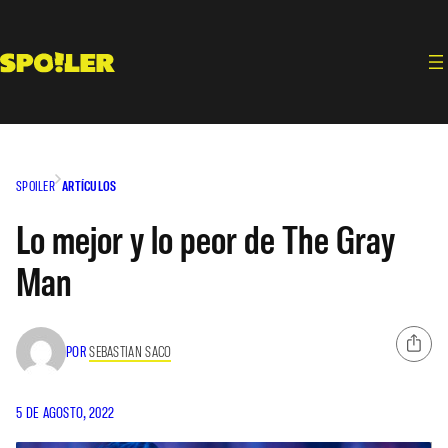
Saltar
al
contenido
SPOILER
ARTÍCULOS
Lo mejor y lo peor de The Gray
Man
POR
SEBASTIAN SACO
5 DE AGOSTO, 2022