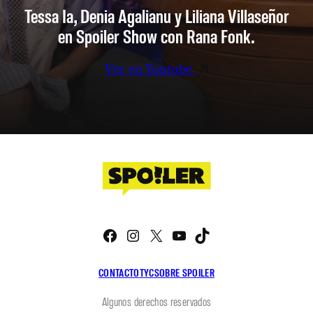
Tessa Ia, Denia Agalianu y Liliana Villaseñor
en Spoiler Show con Rana Fonk.
Ver en Youtube
Facebook
Instagram
X
YouTube
TikTok
CONTACTO
TYC
SOBRE SPOILER
Algunos derechos reservados